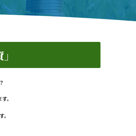
資」
？
ます。
す。