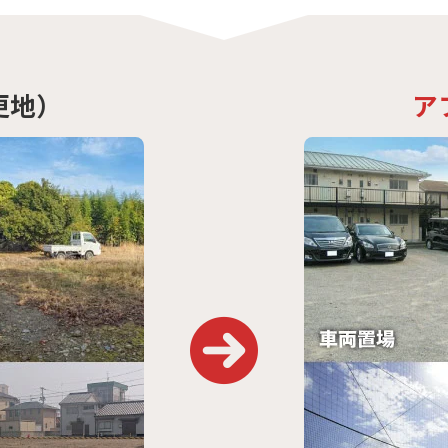
更地）
ア