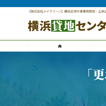
コ
ナ
ン
ビ
【株式会社メイクリーン】横浜近郊の事業用貸地・土地
テ
ゲ
ン
ー
ツ
シ
へ
ョ
ス
ン
キ
に
ッ
移
プ
動
「更