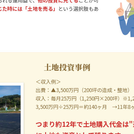
られる運用益で、
他の投資に充てる
ことが可
じた時には「土地を売る」
という選択肢もあ
土地投資事例
＜収入例＞
出費：▲3,500万円（200坪の造成・整地）
収入：毎月25万円（1,250円×200坪）※1
3,500万円÷25万円＝約140ヶ月 →11年8
つまり約12年で土地購入代金は