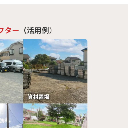
フター
（活用例
）