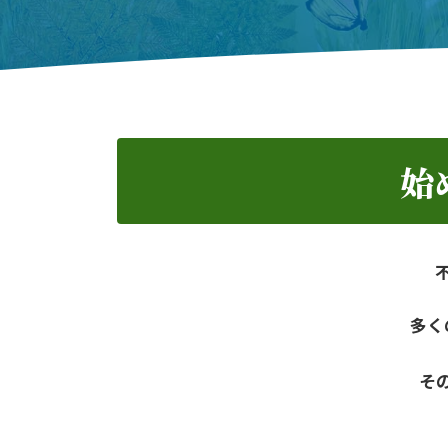
始
多く
そ