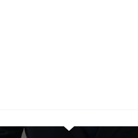
◆比較的 […]
ご成約済
緑区長津田町388坪
資材置場に最適！ 募集状況 募集中 問
合せ番号 MK0026 所在地* 横浜市緑区
長津田町 交通 東急田園都市線「すず
かけ台」徒歩約18分 敷地面積 388坪
賃料 620,000円(交渉中) 保証金 3ヶ月
礼金 2ヶ […]
投
固
固
固
1
2
…
6
»
定
定
定
稿
ペ
ペ
ペ
ー
ー
ー
の
ジ
ジ
ジ
ペ